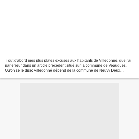
T out d'abord mes plus plates excuses aux habitants de Villedonné, que j'ai
par erreur dans un article précédent situé sur la commune de Veaugues.
Qu'on se le dise: Villedonné dépend de la commune de Neuvy Deux
Clochers! J usqu'à il y a quinze ou vingt...