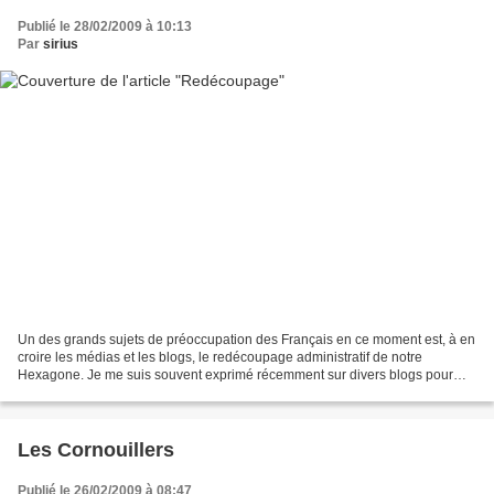
Publié le 28/02/2009 à 10:13
Par
sirius
Un des grands sujets de préoccupation des Français en ce moment est, à en
croire les médias et les blogs, le redécoupage administratif de notre
Hexagone. Je me suis souvent exprimé récemment sur divers blogs pour
dire combien l’identité berrichonne m’est...
Les Cornouillers
Publié le 26/02/2009 à 08:47