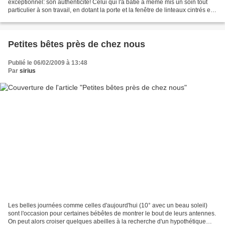
exceptionnel: son authenticité! Celui qui l'a bâtie a même mis un soin tout
particulier à son travail, en dotant la porte et la fenêtre de linteaux cintrés en
trois partie avec clé de...
Petites bêtes près de chez nous
Publié le 06/02/2009 à 13:48
Par
sirius
Les belles journées comme celles d'aujourd'hui (10° avec un beau soleil)
sont l'occasion pour certaines bébêtes de montrer le bout de leurs antennes.
On peut alors croiser quelques abeilles à la recherche d'un hypothétique