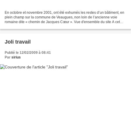
En octobre et novembre 2001, ont été exhumés les restes d’un bâtiment, en
plein champ sur la commune de Veaugues, non loin de l’ancienne voie
romaine dite « chemin de Jacques Cœur ». Vue d'ensemble du site A cet
emplacement, on savait qu’un bâtiment avait...
Joli travail
Publié le 12/02/2009 à 08:41
Par
sirius