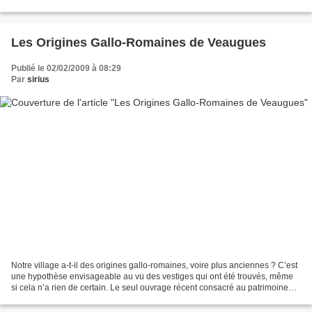
nectar à butiner; peut-être...
Les Origines Gallo-Romaines de Veaugues
Publié le 02/02/2009 à 08:29
Par
sirius
Notre village a-t-il des origines gallo-romaines, voire plus anciennes ? C’est
une hypothèse envisageable au vu des vestiges qui ont été trouvés, même
si cela n’a rien de certain. Le seul ouvrage récent consacré au patrimoine
ancien du département, la...