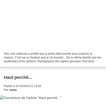
Hier, une visiteuse a profité que la porte était ouverte pour explorer la
maison. C'est sur un fauteuil que je l'ai trouvée... De la même famille que les
sauterelles et les grillons, l'Ephippigère des vignes (puisque c'est ainsi
qu'elle s'appelle) est...
Haut perché...
Publié le 07/10/2010 à 13:56
Par
sirius