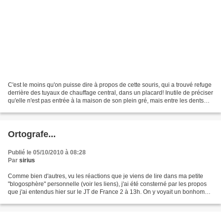
C'est le moins qu'on puisse dire à propos de cette souris, qui a trouvé refuge
derrière des tuyaux de chauffage central, dans un placard! Inutile de préciser
qu'elle n'est pas entrée à la maison de son plein gré, mais entre les dents
d'un fauve miniature...
Ortografe...
Publié le 05/10/2010 à 08:28
Par
sirius
Comme bien d'autres, vu les réactions que je viens de lire dans ma petite
"blogosphère" personnelle (voir les liens), j'ai été consterné par les propos
que j'ai entendus hier sur le JT de France 2 à 13h. On y voyait un bonhomme
dont j'ai oublié le nom,...