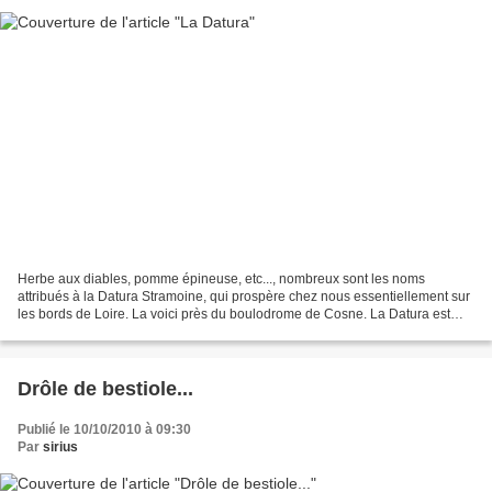
Herbe aux diables, pomme épineuse, etc..., nombreux sont les noms
attribués à la Datura Stramoine, qui prospère chez nous essentiellement sur
les bords de Loire. La voici près du boulodrome de Cosne. La Datura est
une plante robuste, qui en cette saison...
Drôle de bestiole...
Publié le 10/10/2010 à 09:30
Par
sirius