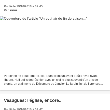
Publié le 19/10/2010 à 09:45
Par
sirius
Personne ne peut l'ignorer, ces jours-ci ont un avant-goût d'hiver avant
l'heure. Huit petits degrés hier, avec un ciel le plus souvent d'un gris de
plomb, un vrai menu de Décembre ou Janvier. Le jardin finit de livrer ses
derniers fruits; ici quelques...
Veaugues: l'église, encore...
Publié le 19/10/2010 à 08:47