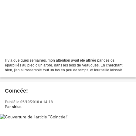
Il y a quelques semaines, mon attention avait été attirée par des os
éparpillés au pied d'un arbre, dans les bois de Veaugues. En cherchant
bien, j'en ai rassemblé tout un tas en peu de temps, et leur taille laissait
imaginer que le festoyeur avait une...
Coincée!
Publié le 05/10/2010 à 14:18
Par
sirius