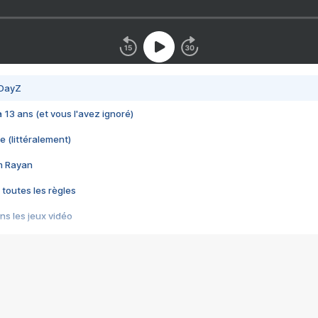
 DayZ
 a 13 ans (et vous l'avez ignoré)
e (littéralement)
im Rayan
 toutes les règles
s les jeux vidéo
us choquant de Rockstar ? - Le scandale BULLY
e plus moche de Steam
du RÊVE tourne au CAUCHEMAR