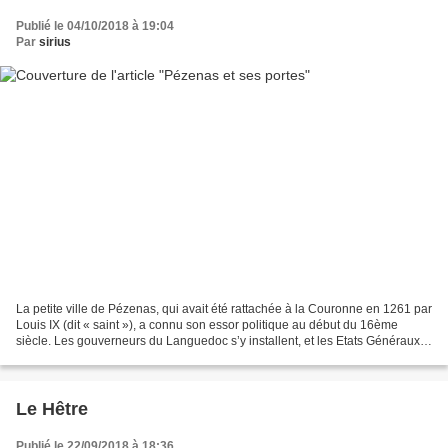
Publié le 04/10/2018 à 19:04
Par
sirius
La petite ville de Pézenas, qui avait été rattachée à la Couronne en 1261 par
Louis IX (dit « saint »), a connu son essor politique au début du 16ème
siècle. Les gouverneurs du Languedoc s’y installent, et les Etats Généraux
du Languedoc y siègent. La...
Le Hêtre
Publié le 22/09/2018 à 18:36