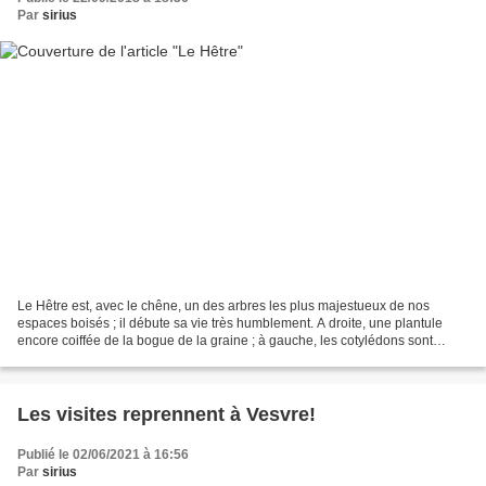
Par
sirius
Le Hêtre est, avec le chêne, un des arbres les plus majestueux de nos
espaces boisés ; il débute sa vie très humblement. A droite, une plantule
encore coiffée de la bogue de la graine ; à gauche, les cotylédons sont
épanouis. Le stade suivant voit apparaître...
Les visites reprennent à Vesvre!
Publié le 02/06/2021 à 16:56
Par
sirius