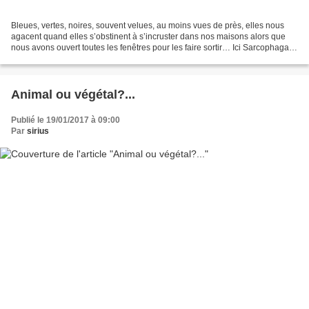
Bleues, vertes, noires, souvent velues, au moins vues de près, elles nous
agacent quand elles s’obstinent à s’incruster dans nos maisons alors que
nous avons ouvert toutes les fenêtres pour les faire sortir… Ici Sarcophaga
(avec un "c", et non un "k")...
Animal ou végétal?...
Publié le 19/01/2017 à 09:00
Par
sirius