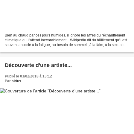
Bien au chaud par ces jours humides, il ignore les affres du réchauffement
climatique qui l'attend inexorablement... Wikipedia dit du bâillement qu'il est
souvent associé à la fatigue, au besoin de sommeil, à la faim, à la sexualité,
au bien-être mais...
Découverte d'une artiste...
Publié le 03/02/2018 à 13:12
Par
sirius