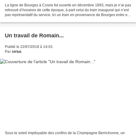
La ligne de Bourges à Cosne fut ouverte en décembre 1893, mais je n’ai pas
retrouvé d’horaires de cette époque, à part celui du train inaugural qui n’est
pas représentatif du service. Ici un train en provenance de Bourges entre en
gare de Veaugues dans...
Un travail de Romain...
Publié le 22/07/2018 à 14:01
Par
sirius
Sous le soleil impitoyable des confins de la Champagne Berrichonne, un