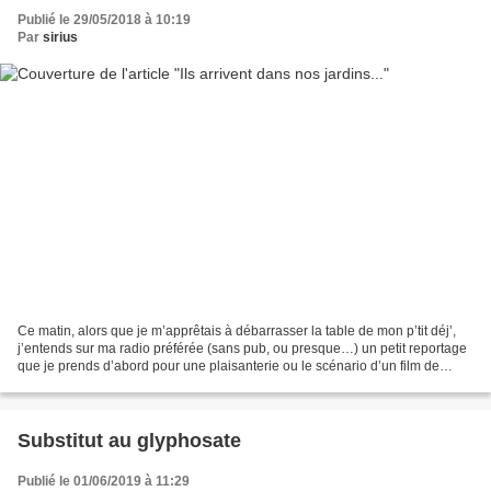
Publié le 29/05/2018 à 10:19
Par
sirius
Ce matin, alors que je m’apprêtais à débarrasser la table de mon p’tit déj’,
j’entends sur ma radio préférée (sans pub, ou presque…) un petit reportage
que je prends d’abord pour une plaisanterie ou le scénario d’un film de
science-fiction. Des vers de...
Substitut au glyphosate
Publié le 01/06/2019 à 11:29