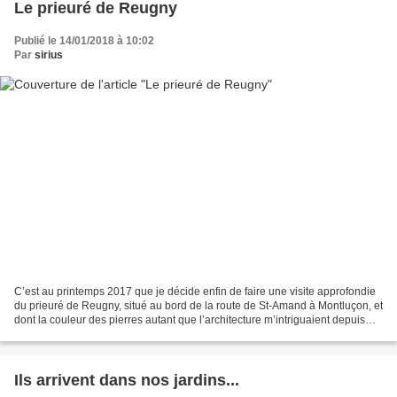
Le prieuré de Reugny
Publié le 14/01/2018 à 10:02
Par
sirius
C’est au printemps 2017 que je décide enfin de faire une visite approfondie
du prieuré de Reugny, situé au bord de la route de St-Amand à Montluçon, et
dont la couleur des pierres autant que l’architecture m’intriguaient depuis
longtemps. Sur cette vue...
Ils arrivent dans nos jardins...