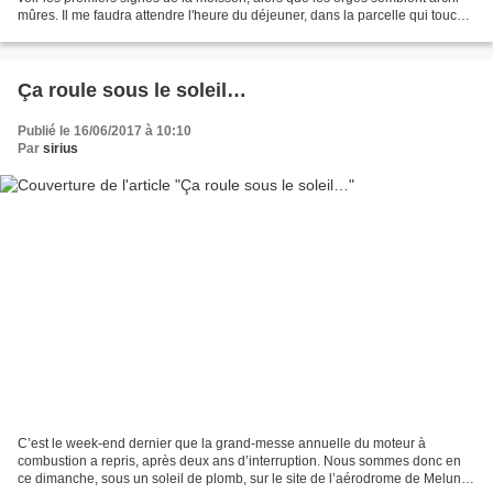
mûres. Il me faudra attendre l'heure du déjeuner, dans la parcelle qui touche
à ma maison, pour entendre...
Ça roule sous le soleil…
Publié le 16/06/2017 à 10:10
Par
sirius
C’est le week-end dernier que la grand-messe annuelle du moteur à
combustion a repris, après deux ans d’interruption. Nous sommes donc en
ce dimanche, sous un soleil de plomb, sur le site de l’aérodrome de Melun,