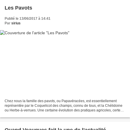
Les Pavots
Publié le 13/06/2017 à 14:41
Par
sirius
Chez nous la famille des pavots, ou Papavéracées, est essentiellement
représentée par le Coquelicot des champs, connu de tous, et la Chélidoine
ou Herbe-à-verrues. Une certaine évolution des pratiques agricoles, certes
encore timide, conduit à la réapparition...
Quand Veaugues fait la une de l’actualité