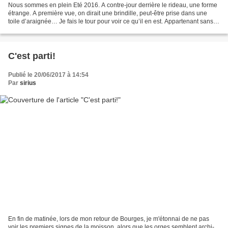
Nous sommes en plein Eté 2016. A contre-jour derrière le rideau, une forme
étrange. A première vue, on dirait une brindille, peut-être prise dans une
toile d’araignée… Je fais le tour pour voir ce qu’il en est. Appartenant sans
discussion possible au...
C'est parti!
Publié le 20/06/2017 à 14:54
Par
sirius
En fin de matinée, lors de mon retour de Bourges, je m'étonnai de ne pas
voir les premiers signes de la moisson, alors que les orges semblent archi-