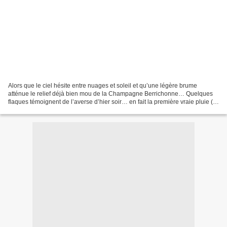
Alors que le ciel hésite entre nuages et soleil et qu’une légère brume
atténue le relief déjà bien mou de la Champagne Berrichonne… Quelques
flaques témoignent de l’averse d’hier soir… en fait la première vraie pluie (9
mm en une demi-heure) depuis le...