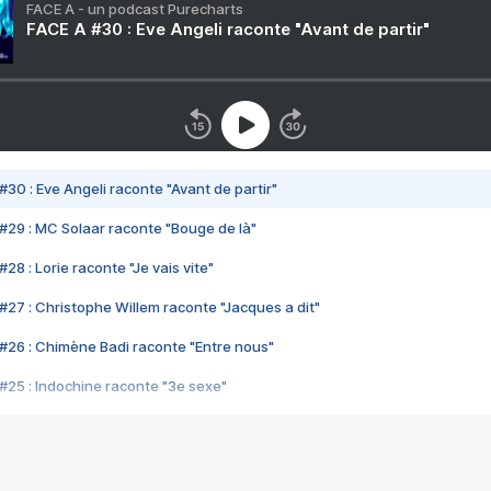
FACE A - un podcast Purecharts
FACE A #30 : Eve Angeli raconte "Avant de partir"
#30 : Eve Angeli raconte "Avant de partir"
#29 : MC Solaar raconte "Bouge de là"
28 : Lorie raconte "Je vais vite"
#27 : Christophe Willem raconte "Jacques a dit"
#26 : Chimène Badi raconte "Entre nous"
#25 : Indochine raconte "3e sexe"
#24 : Zaho raconte "C'est chelou"
#23 : Patrick Bruel raconte "Au café des délices"