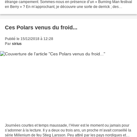
étrange campement. Sommes-nous en présence d’un « Burning Man festival
en Berry » ? En m’approchant, je découvre une sorte de derrick ; des
chercheurs d’or ou de diamants ? Je jette...
Ces Polars venus du froid...
Publié le 15/12/2018 à 12:28
Par
sirius
Journées courtes et temps maussade, l’Hiver est le moment ou jamais pour
s’adonner à la lecture. Il y a deux ou trois ans, un proche m’avait conseillé la
série Millenium de feu Stieg Larsson. Peu attiré par les pays nordiques et