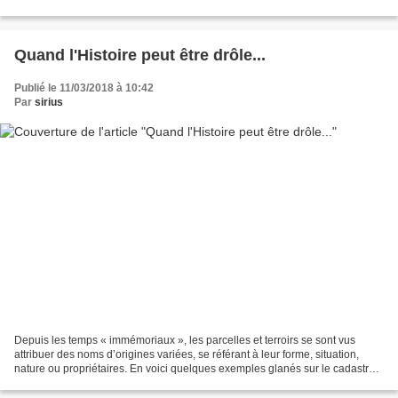
leur Hiver aussi interminable...
Quand l'Histoire peut être drôle...
Publié le 11/03/2018 à 10:42
Par
sirius
Depuis les temps « immémoriaux », les parcelles et terroirs se sont vus
attribuer des noms d’origines variées, se référant à leur forme, situation,
nature ou propriétaires. En voici quelques exemples glanés sur le cadastre
dit napoléonien des communes...