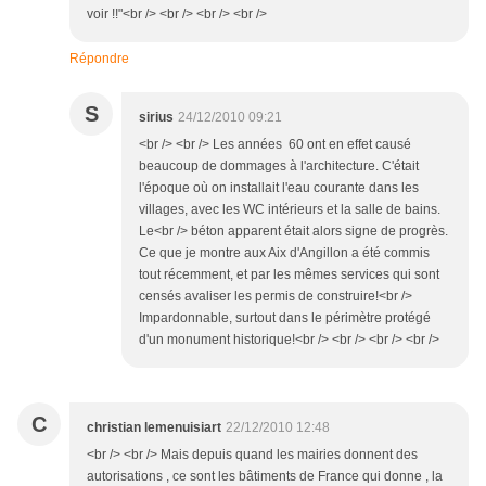
voir !!"<br /> <br /> <br /> <br />
Répondre
S
sirius
24/12/2010 09:21
<br /> <br /> Les années 60 ont en effet causé
beaucoup de dommages à l'architecture. C'était
l'époque où on installait l'eau courante dans les
villages, avec les WC intérieurs et la salle de bains.
Le<br /> béton apparent était alors signe de progrès.
Ce que je montre aux Aix d'Angillon a été commis
tout récemment, et par les mêmes services qui sont
censés avaliser les permis de construire!<br />
Impardonnable, surtout dans le périmètre protégé
d'un monument historique!<br /> <br /> <br /> <br />
C
christian lemenuisiart
22/12/2010 12:48
<br /> <br /> Mais depuis quand les mairies donnent des
autorisations , ce sont les bâtiments de France qui donne , la