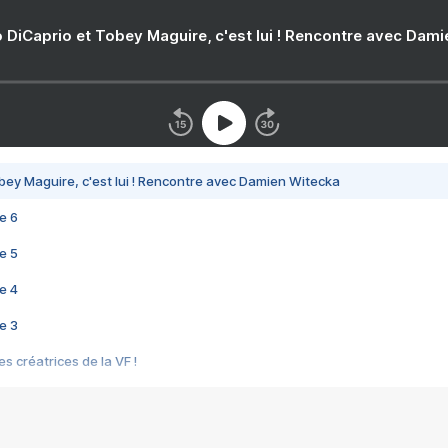
 DiCaprio et Tobey Maguire, c'est lui ! Rencontre avec Dam
bey Maguire, c'est lui ! Rencontre avec Damien Witecka
e 6
e 5
e 4
e 3
s créatrices de la VF !
e 2
e 1