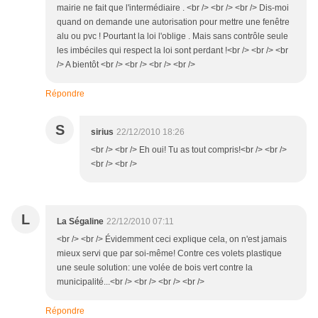
mairie ne fait que l'intermédiaire . <br /> <br /> <br /> Dis-moi
quand on demande une autorisation pour mettre une fenêtre
alu ou pvc ! Pourtant la loi l'oblige . Mais sans contrôle seule
les imbéciles qui respect la loi sont perdant !<br /> <br /> <br
/> A bientôt <br /> <br /> <br /> <br />
Répondre
S
sirius
22/12/2010 18:26
<br /> <br /> Eh oui! Tu as tout compris!<br /> <br />
<br /> <br />
L
La Ségaline
22/12/2010 07:11
<br /> <br /> Évidemment ceci explique cela, on n'est jamais
mieux servi que par soi-même! Contre ces volets plastique
une seule solution: une volée de bois vert contre la
municipalité...<br /> <br /> <br /> <br />
Répondre