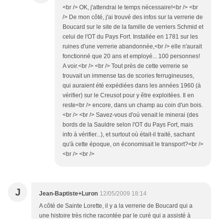
<br /> OK, j'attendrai le temps nécessaire!<br /> <br
/> De mon côté, j'ai trouvé des infos sur la verrerie de
Boucard sur le site de la famille de verriers Schmid et
celui de l'OT du Pays Fort. Installée en 1781 sur les
ruines d'une verrerie abandonnée,<br /> elle n'aurait
fonctionné que 20 ans et employé... 100 personnes!
A voir.<br /> <br /> Tout près de cette verrerie se
trouvait un immense tas de scories ferrugineuses,
qui auraient été expédiées dans les années 1960 (à
vérifier) sur le Creusot pour y être exploitées. Il en
reste<br /> encore, dans un champ au coin d'un bois.
<br /> <br /> Savez-vous d'où venait le minerai (des
bords de la Sauldre selon l'OT du Pays Fort, mais
info à vérifier...), et surtout où était-il traité, sachant
qu'à cette époque, on économisait le transport?<br />
<br /> <br />
J
Jean-Baptiste+Luron
12/05/2009 18:14
A côté de Sainte Lorette, il y a la verrerie de Boucard qui a
une histoire très riche racontée par le curé qui a assisté à