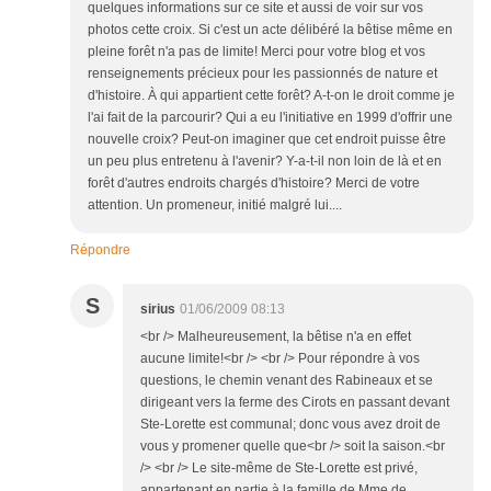
quelques informations sur ce site et aussi de voir sur vos
photos cette croix. Si c'est un acte délibéré la bêtise même en
pleine forêt n'a pas de limite! Merci pour votre blog et vos
renseignements précieux pour les passionnés de nature et
d'histoire. À qui appartient cette forêt? A-t-on le droit comme je
l'ai fait de la parcourir? Qui a eu l'initiative en 1999 d'offrir une
nouvelle croix? Peut-on imaginer que cet endroit puisse être
un peu plus entretenu à l'avenir? Y-a-t-il non loin de là et en
forêt d'autres endroits chargés d'histoire? Merci de votre
attention. Un promeneur, initié malgré lui....
Répondre
S
sirius
01/06/2009 08:13
<br /> Malheureusement, la bêtise n'a en effet
aucune limite!<br /> <br /> Pour répondre à vos
questions, le chemin venant des Rabineaux et se
dirigeant vers la ferme des Cirots en passant devant
Ste-Lorette est communal; donc vous avez droit de
vous y promener quelle que<br /> soit la saison.<br
/> <br /> Le site-même de Ste-Lorette est privé,
appartenant en partie à la famille de Mme de