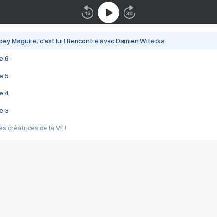
bey Maguire, c'est lui ! Rencontre avec Damien Witecka
e 6
e 5
e 4
e 3
s créatrices de la VF !
e 2
e 1
e Mektoub My Love arrive enfin ! Rencontre avec Shaïn Boumedine et Sal
i : après Toni en famille
elle réalise le bouleversant Dites lui que je l'aime