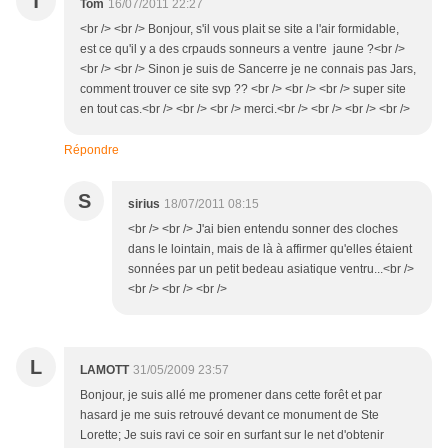
T
Tom
16/07/2011 22:27
<br /> <br /> Bonjour, s'il vous plait se site a l'air formidable,
est ce qu'il y a des crpauds sonneurs a ventre jaune ?<br />
<br /> <br /> Sinon je suis de Sancerre je ne connais pas Jars,
comment trouver ce site svp ?? <br /> <br /> <br /> super site
en tout cas.<br /> <br /> <br /> merci.<br /> <br /> <br /> <br />
Répondre
S
sirius
18/07/2011 08:15
<br /> <br /> J'ai bien entendu sonner des cloches
dans le lointain, mais de là à affirmer qu'elles étaient
sonnées par un petit bedeau asiatique ventru...<br />
<br /> <br /> <br />
L
LAMOTT
31/05/2009 23:57
Bonjour, je suis allé me promener dans cette forêt et par
hasard je me suis retrouvé devant ce monument de Ste
Lorette; Je suis ravi ce soir en surfant sur le net d'obtenir