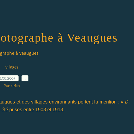
hotographe à Veaugues
ographe à Veaugues
villages
3.08.2009
…
Par sirius
gues et des villages environnants portent la mention : «
D.
s été prises entre 1903 et 1913.