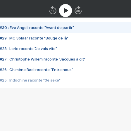
#30 : Eve Angeli raconte "Avant de partir"
#29 : MC Solaar raconte "Bouge de là"
28 : Lorie raconte "Je vais vite"
#27 : Christophe Willem raconte "Jacques a dit"
#26 : Chimène Badi raconte "Entre nous"
#25 : Indochine raconte "3e sexe"
#24 : Zaho raconte "C'est chelou"
#23 : Patrick Bruel raconte "Au café des délices"
#22 : Kyo raconte "Le chemin"
#21 : Nolwenn Leroy raconte "Cassé"