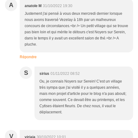
A
anatole M
31/10/2022 19:30
Justement j'ai pensé à vous deux mercredi dernier lorsque
nous avons traversé Vezelay à 18h par un malheureux
concours de circonstances.<br /> Un petit village qui se trouve
pas bien loin et qui mérite le détours c'est Noyers sur Serein,
dans le temps il y avait un excellent salon de thé.<br /> A
pluche.
Répondre
S
sirius
01/11/2022 08:52
Ou, je connais Noyers sur Serein! C'est un village
très sympa que j'ai visité il y a quelques années,
mais mon projet d'article pour le blog n'a pas abouti;
comme souvent. Ce devait être au printemps, et les
Cytises étaient fleuris. De chez nous, il vaut le
déplacement.
V
virjaja
30/10/2022 10:01