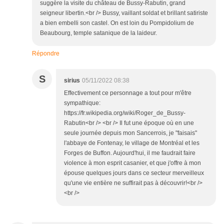
suggère la visite du château de Bussy-Rabutin, grand
seigneur libertin.<br /> Bussy, vaillant soldat et brillant satiriste
a bien embelli son castel. On est loin du Pompidolium de
Beaubourg, temple satanique de la laideur.
Répondre
S
sirius
05/11/2022 08:38
Effectivement ce personnage a tout pour m'être
sympathique:
https://fr.wikipedia.org/wiki/Roger_de_Bussy-
Rabutin<br /> <br /> Il fut une époque où en une
seule journée depuis mon Sancerrois, je "faisais"
l'abbaye de Fontenay, le village de Montréal et les
Forges de Buffon. Aujourd'hui, il me faudrait faire
violence à mon esprit casanier, et que j'offre à mon
épouse quelques jours dans ce secteur merveilleux
qu'une vie entière ne suffirait pas à découvrir!<br />
<br />