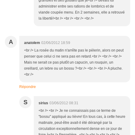
granulés et des gouttes que je<br /> devais lui
administrer entre ses rations de lombrics et de
viande coupée menu. En 2 semaines, elle a retrouvé
la liberté!<br /> <br /> <br /> <br />
A
anatolem
02/06/2012 18:59
<br /> La rosée du matin n'arrête pas le pélerin, alors on peut
penser que celui ci ne sera pas en retard.<br /> <br /> <br />
Mais ne serait ce pas plutôt un capucin, un rouquin, un
oreillard, un lebre ou un bossu ?<br /> <br /> <br /> A pluche.
<br />
Répondre
S
sirius
03/06/2012 08:31
<br /> <br /> Je ne connaissais pas ce terme de
"bossu" appliqué au lièvre! En tous cas, à cette heure
matinale, peut-être avait-il été dérangé par la
circulation exceptionnellement dense en ce jour de
foire à<br /> Pesselière...<br /> <br /> <br /> <br />