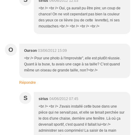
sirius
04/06/2012 12:03
<br /> <br /> Oui, ça aurait pu être pire; un coup de
chance! On ne voit cependant pas bien la couleur
des yeux ce ce lièvre (ou de cette levrette), ni ses
moustaches.<br /> <br /> <br /> <br />
O
Ourson
03/06/2012 15:09
<br /> Pour une photo à l'improviste", elle est plutôt réussie.
Quant à la buse, tu avais une cage à sa taille? C'est quand
même un oiseau de grande taille, non?<br />
Répondre
S
sirius
04/06/2012 07:45
<br /> <br /> J'avais installé cette buse dans une
pièce qui ne servait pas, et elle se tenait perchée sur
le dos d'une chaise, derrière une fenêtre. Là où ça
devenait sportif, c'est quand il fallait lui<br />
administrer ses comprimés! La saisir de la main