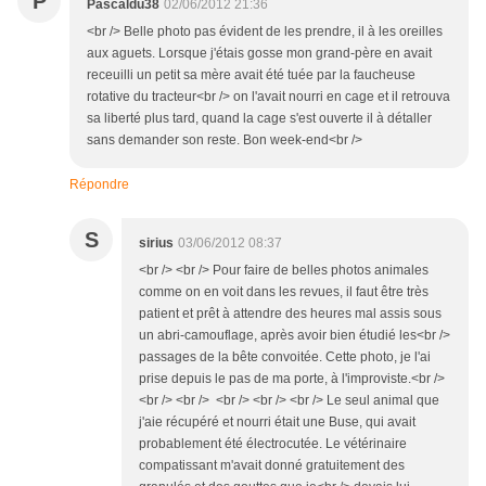
P
Pascaldu38
02/06/2012 21:36
<br /> Belle photo pas évident de les prendre, il à les oreilles
aux aguets. Lorsque j'étais gosse mon grand-père en avait
receuilli un petit sa mère avait été tuée par la faucheuse
rotative du tracteur<br /> on l'avait nourri en cage et il retrouva
sa liberté plus tard, quand la cage s'est ouverte il à détaller
sans demander son reste. Bon week-end<br />
Répondre
S
sirius
03/06/2012 08:37
<br /> <br /> Pour faire de belles photos animales
comme on en voit dans les revues, il faut être très
patient et prêt à attendre des heures mal assis sous
un abri-camouflage, après avoir bien étudié les<br />
passages de la bête convoitée. Cette photo, je l'ai
prise depuis le pas de ma porte, à l'improviste.<br />
<br /> <br /> <br /> <br /> <br /> Le seul animal que
j'aie récupéré et nourri était une Buse, qui avait
probablement été électrocutée. Le vétérinaire
compatissant m'avait donné gratuitement des