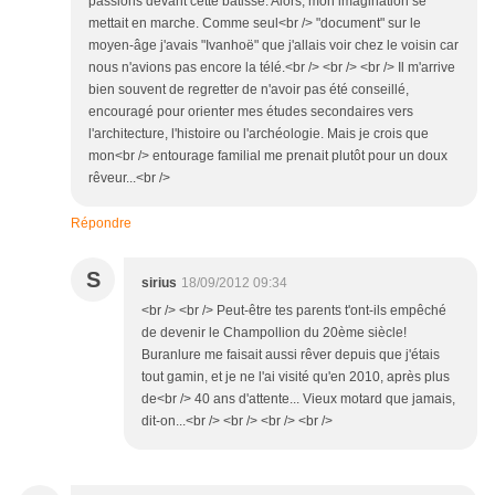
passions devant cette bâtisse. Alors, mon imagination se
mettait en marche. Comme seul<br /> "document" sur le
moyen-âge j'avais "Ivanhoë" que j'allais voir chez le voisin car
nous n'avions pas encore la télé.<br /> <br /> <br /> Il m'arrive
bien souvent de regretter de n'avoir pas été conseillé,
encouragé pour orienter mes études secondaires vers
l'architecture, l'histoire ou l'archéologie. Mais je crois que
mon<br /> entourage familial me prenait plutôt pour un doux
rêveur...<br />
Répondre
S
sirius
18/09/2012 09:34
<br /> <br /> Peut-être tes parents t'ont-ils empêché
de devenir le Champollion du 20ème siècle!
Buranlure me faisait aussi rêver depuis que j'étais
tout gamin, et je ne l'ai visité qu'en 2010, après plus
de<br /> 40 ans d'attente... Vieux motard que jamais,
dit-on...<br /> <br /> <br /> <br />