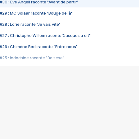
#30 : Eve Angeli raconte "Avant de partir"
#29 : MC Solaar raconte "Bouge de là"
28 : Lorie raconte "Je vais vite"
#27 : Christophe Willem raconte "Jacques a dit"
#26 : Chimène Badi raconte "Entre nous"
#25 : Indochine raconte "3e sexe"
#24 : Zaho raconte "C'est chelou"
#23 : Patrick Bruel raconte "Au café des délices"
#22 : Kyo raconte "Le chemin"
#21 : Nolwenn Leroy raconte "Cassé"
#20 : Patrick Hernandez raconte "Born to be alive"
#19 : Lorie raconte "Près de moi"
#18 : Michael Jones raconte "A nos actes manqués" (avec Jean-Jacque