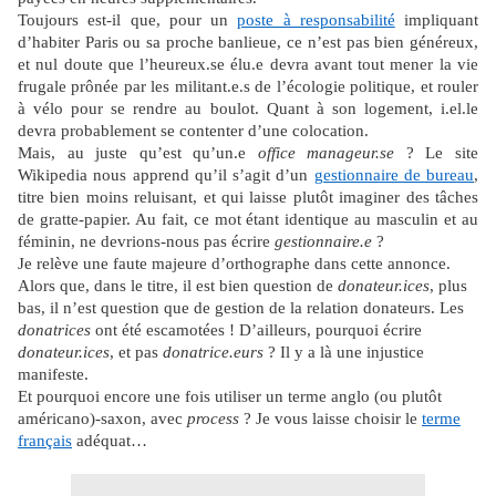
Toujours est-il que, pour un
poste à responsabilité
impliquant
d’habiter Paris ou sa proche banlieue, ce n’est pas bien généreux,
et nul doute que l’heureux.se élu.e devra avant tout mener la vie
frugale prônée par les militant.e.s de l’écologie politique, et rouler
à vélo pour se rendre au boulot. Quant à son logement, i.el.le
devra probablement se contenter d’une colocation.
Mais, au juste qu’est qu’un.e
office manageur.se
? Le site
Wikipedia nous apprend qu’il s’agit d’un
gestionnaire de bureau
,
titre bien moins reluisant, et qui laisse plutôt imaginer des tâches
de gratte-papier. Au fait, ce mot étant identique au masculin et au
féminin, ne devrions-nous pas écrire
gestionnaire.e
?
Je relève une faute majeure d’orthographe dans cette annonce.
Alors que, dans le titre, il est bien question de
donateur.ices
, plus
bas, il n’est question que de gestion de la relation donateurs. Les
donatrices
ont été escamotées ! D’ailleurs, pourquoi écrire
donateur.ices
, et pas
donatrice.eurs
? Il y a là une injustice
manifeste.
Et pourquoi encore une fois utiliser un terme anglo (ou plutôt
américano)-saxon, avec
process
? Je vous laisse choisir le
terme
français
adéquat…