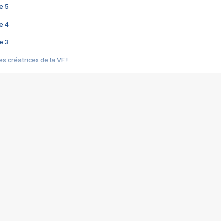
e 5
e 4
e 3
s créatrices de la VF !
e 2
e 1
e Mektoub My Love arrive enfin ! Rencontre avec Shaïn Boumedine et Sal
i : après Toni en famille
elle réalise le bouleversant Dites lui que je l'aime
ais ! Rencontre autour de Vie privée de Rebecca Zlotowski
 de Marguerite, Grave... Rencontre avec Ella Rumpf
 Les Rêveurs, un film intime sur la santé mentale
a avec un film sur le mouvement des Gilets jaunes