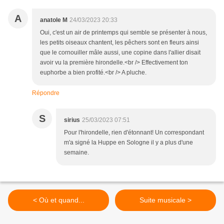
A
anatole M
24/03/2023 20:33
Oui, c'est un air de printemps qui semble se présenter à nous,
les petits oiseaux chantent, les pêchers sont en fleurs ainsi
que le cornouiller mâle aussi, une copine dans l'allier disait
avoir vu la première hirondelle.<br /> Effectivement ton
euphorbe a bien profité.<br /> A pluche.
Répondre
S
sirius
25/03/2023 07:51
Pour l'hirondelle, rien d'étonnant! Un correspondant
m'a signé la Huppe en Sologne il y a plus d'une
semaine.
< Où et quand...
Suite musicale >