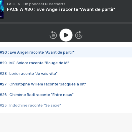
FACE A - un podcast Purecharts
FACE A #30 : Eve Angeli raconte "Avant de partir"
#30 : Eve Angeli raconte "Avant de partir"
#29 : MC Solaar raconte "Bouge de là"
28 : Lorie raconte "Je vais vite"
#27 : Christophe Willem raconte "Jacques a dit"
#26 : Chimène Badi raconte "Entre nous"
#25 : Indochine raconte "3e sexe"
#24 : Zaho raconte "C'est chelou"
#23 : Patrick Bruel raconte "Au café des délices"