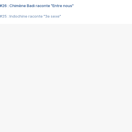
#26 : Chimène Badi raconte "Entre nous"
#25 : Indochine raconte "3e sexe"
#24 : Zaho raconte "C'est chelou"
#23 : Patrick Bruel raconte "Au café des délices"
#22 : Kyo raconte "Le chemin"
#21 : Nolwenn Leroy raconte "Cassé"
#20 : Patrick Hernandez raconte "Born to be alive"
#19 : Lorie raconte "Près de moi"
#18 : Michael Jones raconte "A nos actes manqués" (avec Jean-Jacque
#17 : Khaled raconte "Aïcha"
#16 : Corneille raconte "Parce qu'on vient de loin"
#15 : Indochine raconte "L'aventurier"