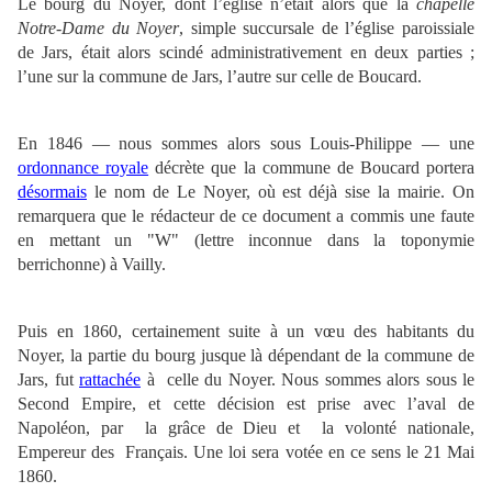
Le bourg du Noyer, dont l’église n’était alors que la
chapelle
Notre-Dame du Noyer
, simple succursale de l’église paroissiale
de Jars, était alors scindé administrativement en deux parties ;
l’une sur la commune de Jars, l’autre sur celle de Boucard.
En 1846 — nous sommes alors sous Louis-Philippe — une
ordonnance royale
décrète que la commune de Boucard portera
désormais
le nom de Le Noyer, où est déjà sise la mairie. On
remarquera que le rédacteur de ce document a commis une faute
en mettant un "W" (lettre inconnue dans la toponymie
berrichonne)
à Vailly.
Puis en 1860, certainement suite à un vœu des habitants du
Noyer, la partie du bourg jusque là dépendant de la commune de
Jars, fut
rattachée
à celle du Noyer. Nous sommes alors sous le
Second Empire, et cette décision est prise avec l’aval de
Napoléon, par la grâce de Dieu et la volonté nationale,
Empereur des Français. Une loi sera votée en ce sens le 21 Mai
1860.