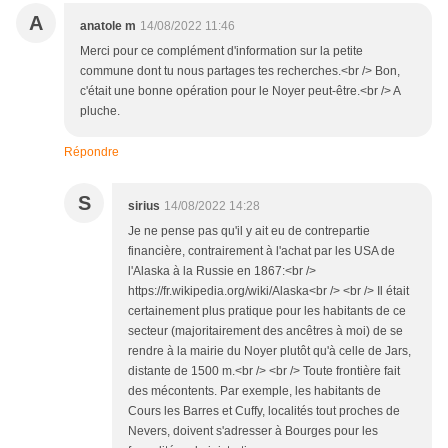
A
anatole m
14/08/2022 11:46
Merci pour ce complément d'information sur la petite
commune dont tu nous partages tes recherches.<br /> Bon,
c'était une bonne opération pour le Noyer peut-être.<br /> A
pluche.
Répondre
S
sirius
14/08/2022 14:28
Je ne pense pas qu'il y ait eu de contrepartie
financière, contrairement à l'achat par les USA de
l'Alaska à la Russie en 1867:<br />
https://fr.wikipedia.org/wiki/Alaska<br /> <br /> Il était
certainement plus pratique pour les habitants de ce
secteur (majoritairement des ancêtres à moi) de se
rendre à la mairie du Noyer plutôt qu'à celle de Jars,
distante de 1500 m.<br /> <br /> Toute frontière fait
des mécontents. Par exemple, les habitants de
Cours les Barres et Cuffy, localités tout proches de
Nevers, doivent s'adresser à Bourges pour les