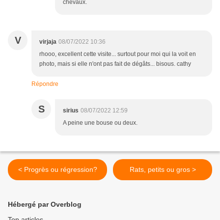
chevaux.
V
virjaja
08/07/2022 10:36
rhooo, excellent cette visite... surtout pour moi qui la voit en
photo, mais si elle n'ont pas fait de dégâts... bisous. cathy
Répondre
S
sirius
08/07/2022 12:59
A peine une bouse ou deux.
< Progrès ou régression?
Rats, petits ou gros >
Hébergé par Overblog
Top articles