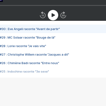
#30 : Eve Angeli raconte "Avant de partir"
#29 : MC Solaar raconte "Bouge de là"
28 : Lorie raconte "Je vais vite"
#27 : Christophe Willem raconte "Jacques a dit"
#26 : Chimène Badi raconte "Entre nous"
#25 : Indochine raconte "3e sexe"
#24 : Zaho raconte "C'est chelou"
#23 : Patrick Bruel raconte "Au café des délices"
#22 : Kyo raconte "Le chemin"
#21 : Nolwenn Leroy raconte "Cassé"