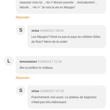
repasser chez toi ...<br /> Bonne journée ... Amicalement ...
¢ℓαυ∂є …<br /> “Je vois la vie en Mauges”
Répondre
S
sirius
06/08/2017 08:02
Les Mauges? N'est-ce pas le pays du célèbre Gilles
de Rais? Merci de ta visite!
L
lemenuisiart
01/08/2017 21:18
Moi je préfère le château.
Répondre
S
sirius
02/08/2017 07:20
Franchement, moi aussi. Le plateau de bagnoles
n'était pas très intéressant.